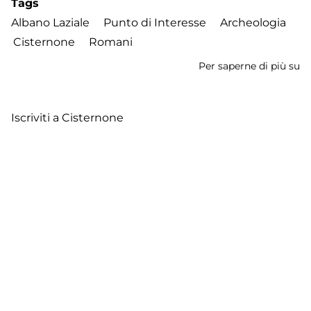
Tags
Albano Laziale
Punto di Interesse
Archeologia
Cisternone
Romani
Per saperne di più su
Ci
di
A
Iscriviti a Cisternone
La
Footer
Contatti
Cookie Policy
Privacy Policy
menu
Aggiorna le preferenze sui cookie