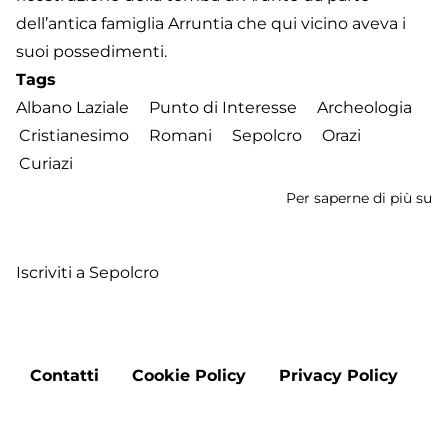
dell’antica famiglia Arruntia che qui vicino aveva i
suoi possedimenti.
Tags
Albano Laziale
Punto di Interesse
Archeologia
Cristianesimo
Romani
Sepolcro
Orazi
Curiazi
Per saperne di più su
Se
de
Or
Iscriviti a Sepolcro
e
Cu
Footer
Contatti
Cookie Policy
Privacy Policy
menu