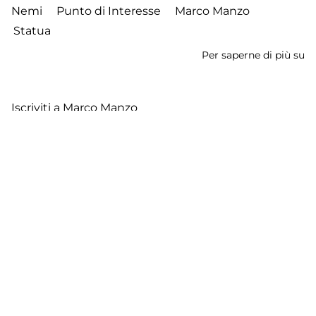
Nemi
Punto di Interesse
Marco Manzo
Statua
Per saperne di più su
La
M
de
Iscriviti a Marco Manzo
De
Footer
Contatti
Cookie Policy
Privacy Policy
menu
Aggiorna le preferenze sui cookie