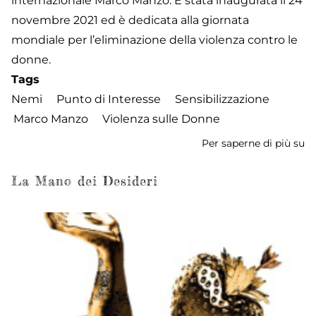
internazionale Marco Manzo. È stata inaugurata il 24
novembre 2021 ed è dedicata alla giornata
mondiale per l’eliminazione della violenza contro le
donne.
Tags
Nemi
Punto di Interesse
Sensibilizzazione
Marco Manzo
Violenza sulle Donne
Per saperne di più su
P
R
La Mano dei Desideri