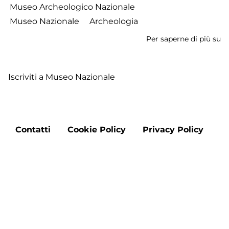
Museo Archeologico Nazionale
Museo Nazionale
Archeologia
Per saperne di più su
M
Ar
Na
Iscriviti a Museo Nazionale
di
F
Footer
Contatti
Cookie Policy
Privacy Policy
menu
Aggiorna le preferenze sui cookie