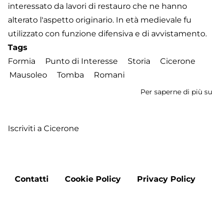
interessato da lavori di restauro che ne hanno
alterato l'aspetto originario. In età medievale fu
utilizzato con funzione difensiva e di avvistamento.
Tags
Formia
Punto di Interesse
Storia
Cicerone
Mausoleo
Tomba
Romani
Per saperne di più su
M
di
Ci
Iscriviti a Cicerone
Footer
Contatti
Cookie Policy
Privacy Policy
menu