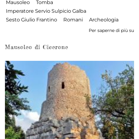
Mausoleo
Tomba
Imperatore Servio Sulpicio Galba
Sesto Giulio Frantino
Romani
Archeologia
Per saperne di più su
M
de
Ga
Mausoleo di Cicerone