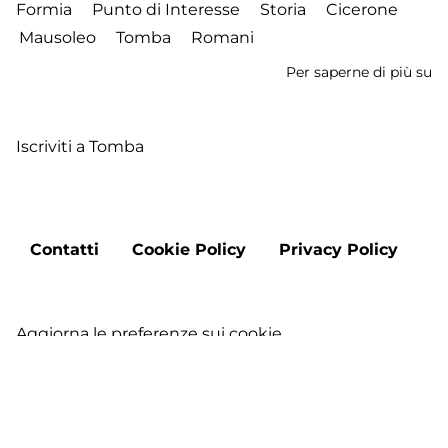
Formia
Punto di Interesse
Storia
Cicerone
Mausoleo
Tomba
Romani
Per saperne di più su
M
di
Ci
Iscriviti a Tomba
Footer
Contatti
Cookie Policy
Privacy Policy
menu
Aggiorna le preferenze sui cookie