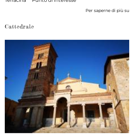
Terracina
Punto di Interesse
Per saperne di più su
Ch
de
Pu
Cattedrale