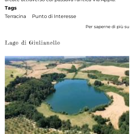
Tags
Terracina
Punto di Interesse
Per saperne di più su
A
Qu
Lago di Giulianello