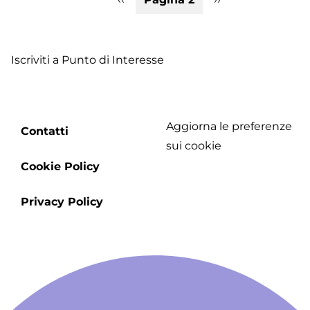
e
precedente
successiva
de
Te
Iscriviti a Punto di Interesse
Aggiorna le preferenze
Footer
Contatti
sui cookie
menu
Cookie Policy
Privacy Policy