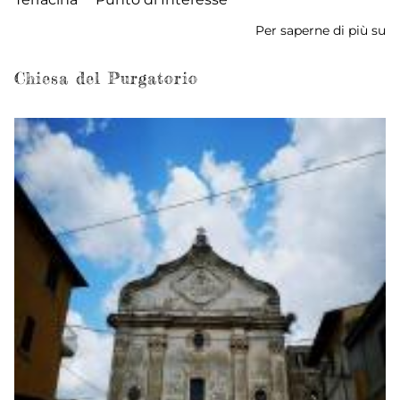
Per saperne di più su
Ch
An
Chiesa del Purgatorio