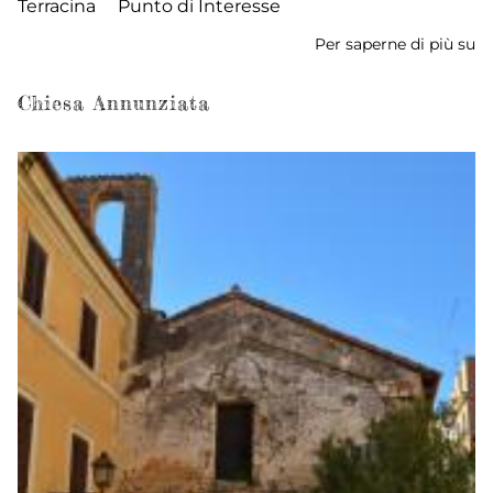
Terracina
Punto di Interesse
Per saperne di più su
C
Ch
di
Chiesa Annunziata
S
D