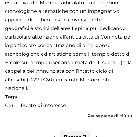
espositivo del Museo – articolato in otto sezioni
cronologiche e tematiche con un impegnativo
apparato didattico – evoca diversi contesti
geografici e storici dell’area Lepina pur dedicando
particolare attenzione all’antica città di Cori nota per
la particolare concentrazione di emergenze
archeologiche ed artistiche come il tempio detto di
Ercole sull’acropoli (seconda metà del II sec. a.C.) e la
cappella dell’Annunziata con l’intatto ciclo di
affreschi (1422-1460), entrambi Monumenti
Nazionali.
Tags
Cori
Punto di Interesse
Per saperne di più su
M
de
Ci
Paginazione
Pagina
‹‹
Pagina 2
Pagina
››