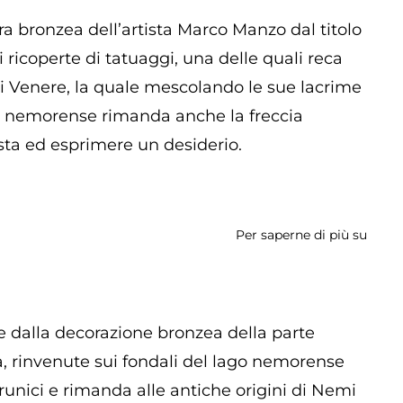
ra bronzea dell’artista Marco Manzo dal titolo
 ricoperte di tatuaggi, una delle quali reca
 di Venere, la quale mescolando le sue lacrime
ia nemorense rimanda anche la freccia
esta ed esprimere un desiderio.
Per saperne di più su
La
Mano
dei
Desid
ne dalla decorazione bronzea della parte
la, rinvenute sui fondali del lago nemorense
ri runici e rimanda alle antiche origini di Nemi