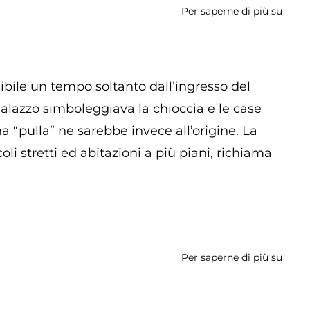
Per saperne di più su
Chies
del
Croci
ibile un tempo soltanto dall’ingresso del
Palazzo simboleggiava la chioccia e le case
na “pulla” ne sarebbe invece all’origine. La
li stretti ed abitazioni a più piani, richiama
Per saperne di più su
Pullar