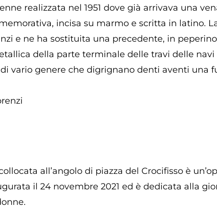
venne realizzata nel 1951 dove già arrivava una ve
emorativa, incisa su marmo e scritta in latino. L
zi e ne ha sostituita una precedente, in peperino, 
allica della parte terminale delle travi delle navi 
i vario genere che digrignano denti aventi una f
renzi
ollocata all’angolo di piazza del Crocifisso è un’o
ugurata il 24 novembre 2021 ed è dedicata alla gio
donne.